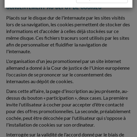
CONSENTEMENT AU DÉPÔT DE COOKIES
Placés sur le disque dur de l'internaute par les sites visités
lors de sa navigation, les cookies permettent de stocker des
informations et d'accéder à celles déjà stockées sur ce
même disque. Ces fichiers traceurs sont utilisés par les sites
afin de personnaliser et fluidifier la navigation de
l'internaute.
L'organisation d'un jeu promotionnel par un site internet
allemand a donné à la Cour de justice de l'Union européenne
l'occasion de se prononcer sur le consentement des
internautes au dépôt de cookies.
Dans cette affaire, la page d'inscription au jeu présente, au-
dessus du bouton « participation », deux cases. La première
invite l'utilisateur à cocher pour accepter d'être contacté
pour des offres promotionnelles. La seconde, préalablement
cochée, peut être décochée par l'utilisateur qui s'oppose à
l'installation de cookies sur son ordinateur.
Interrogée sur la validité de l'accord donné par le biais de