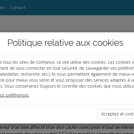
les
Contact
Politique relative aux cookies
ous les sites de confiance, ce site utilise des cookies. Les cookies 
tent de vous connecter en tout sécurité, de sauvegarder vos préfére
, newsletter, recherche, etc.). Ils nous permettent également de mieux 
tre pour mieux vous servir et vous proposer des services adaptés à v
s. Vous conserverez toujours le contrôle des cookies que nous utiliso
vos préférences
ires
12-19
E DES VICES CACHÉS : UNE PROTECTION QUI SUIT LE B
Acceptez et cont
reur d'un bien affecté d'un vice caché connu peut-il tout de même a
a garantie des vices cachés ? C'est la question à laquelle les juges