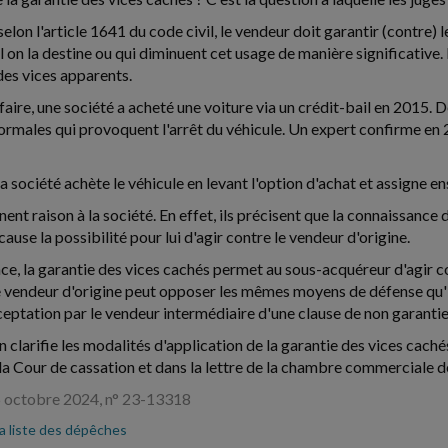
selon l'article 1641 du code civil, le vendeur doit garantir (contre
 on la destine ou qui diminuent cet usage de manière significative. L
es vices apparents.
aire, une société a acheté une voiture via un crédit-bail en 2015. D
ormales qui provoquent l'arrêt du véhicule. Un expert confirme en 2
a société achète le véhicule en levant l'option d'achat et assigne en
ent raison à la société. En effet, ils précisent que la connaissance d
ause la possibilité pour lui d'agir contre le vendeur d'origine.
e, la garantie des vices cachés permet au sous-acquéreur d'agir con
 vendeur d'origine peut opposer les mêmes moyens de défense qu'il 
ceptation par le vendeur intermédiaire d'une clause de non garanti
 clarifie les modalités d'application de la garantie des vices cachés
e la Cour de cassation et dans la lettre de la chambre commerciale
6 octobre 2024, n° 23-13318
la liste des dépêches