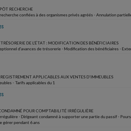
MPÔT RECHERCHE
echerche confiées à des organismes privés agréés - Annulation partielle 
es
TRÉSORERIE DE L'ÉTAT : MODIFICATION DES BÉNÉFICIAIRES
eptionnel d'avances de trésorerie - Modification des bénéficiaires - Ext
NREGISTREMENT APPLICABLES AUX VENTES D'IMMEUBLES
ubles - Tarifs applicables du 1
es
CONDAMNÉ POUR COMPTABILITÉ IRRÉGULIÈRE
rrégulière - Dirigeant condamné à supporter une partie du passif - Poursui
de gérer pendant 6 ans