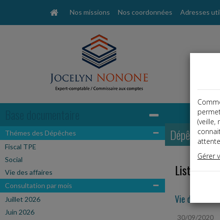
Nos missions
Nos coordonnées
Adresses uti
Comme t
Base documentaire
permet
(veille
Dépêches
connai
Thémes des Dépêches
attente
Fiscal TPE
Gérer 
Social
Liste des 
Vie des affaires
Consultation par mois
Vie des affair
Juillet 2026
Juin 2026
30/09/2020