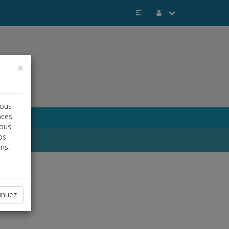
×
vous
nces
vous
os
ns.
inuez